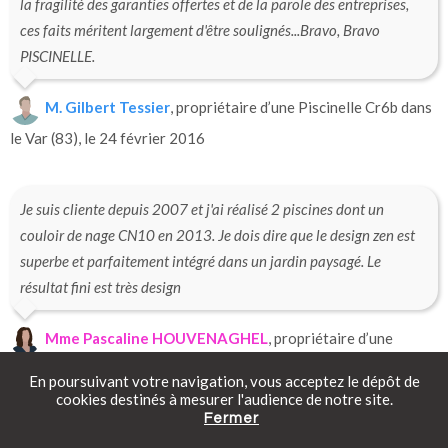
la fragilité des garanties offertes et de la parole des entreprises,
ces faits méritent largement d'être soulignés...Bravo, Bravo
PISCINELLE.
M. Gilbert Tessier
, propriétaire d’une Piscinelle Cr6b dans
le Var (83), le 24 février 2016
Je suis cliente depuis 2007 et j'ai réalisé 2 piscines dont un
couloir de nage CN10 en 2013. Je dois dire que le design zen est
superbe et parfaitement intégré dans un jardin paysagé. Le
résultat fini est très design
Mme Pascaline HOUVENAGHEL
, propriétaire d’une
Piscinelle Cn10 dans le Gard (30), le 13 Octobre 2015
En poursuivant votre navigation, vous acceptez le dépôt de
cookies destinés à mesurer l'audience de notre site.
Fermer
Catalogue gratuit
Prendre rendez-vous
Tarifs en ligne
Vos équipes ont réalisé un super travail de menuiserie hier. Merci