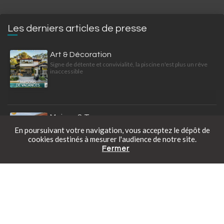
Les derniers articles de presse
Art & Décoration
Signe de détente et convivialité, la piscine n'est plus un rêve
inaccessible
Maison & Travaux
Les petites piscines hors-sol, économiques et faciles à
En poursuivant votre navigation, vous acceptez le dépôt de
installer offrent une solution pratique pour profiter de la
cookies destinés à mesurer l'audience de notre site.
baignade
Fermer
Catalogue gratuit
Prendre rendez-vous
Tarifs en ligne
Maisons Côté Sud
Piscine, le retour des couleurs