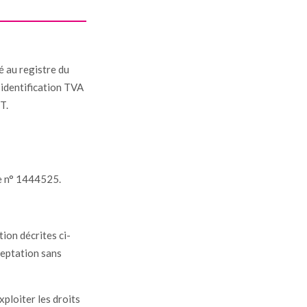
lé au registre du
identification TVA
T.
le n° 1444525.
tion décrites ci-
cceptation sans
xploiter les droits