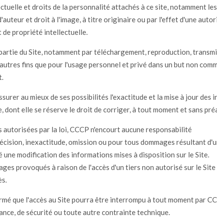
ectuelle et droits de la personnalité attachés à ce site, notamment le
'auteur et droit à l'image, à titre originaire ou par l'effet d'une auto
 de propriété intellectuelle.
 partie du Site, notamment par téléchargement, reproduction, transm
autres fins que pour l'usage personnel et privé dans un but non comm
t.
surer au mieux de ses possibilités l'exactitude et la mise à jour des 
e, dont elle se réserve le droit de corriger, à tout moment et sans pré
s autorisées par la loi, CCCP n'encourt aucune responsabilité
cision, inexactitude, omission ou pour tous dommages résultant d'un
é une modification des informations mises à disposition sur le Site.
es provoqués à raison de l'accès d'un tiers non autorisé sur le Site
ès.
formé que l'accès au Site pourra être interrompu à tout moment par C
nce, de sécurité ou toute autre contrainte technique.