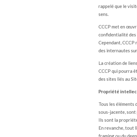
rappelé que le visi
sens.
CCCP met en œuvre 
confidentialité des
Cependant, CCCP ne 
des internautes sur 
La création de lien
CCCP qui pourra êt
des sites liés au Sit
Propriété intellec
Tous les éléments d
sous-jacente, sont 
Ils sont la proprié
En revanche, tout l
framing ou du deep 