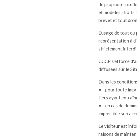
de propriété intell
et modèles, droits d
brevet et tout droit
L'usage de tout ou
représentation à d'
strictement interdi
CCCP s'efforce d'as
diffusées sur le Sit
Dans les condition
• pour toute impré
tiers ayant entraîn
• en cas de dommag
impossible son acc
Le visiteur est in
raisons de maintena