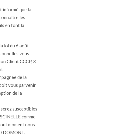
t informé que la
connaître les
ls en font la
a loi du 6 août
rsonnelles vous
tion Client CCCP, 3
l.
mpagnée de la
 doit vous parvenir
eption de la
 serez susceptibles
e PISCINELLE comme
à tout moment nous
5330 DOMONT.