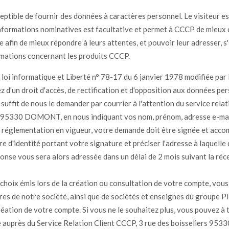
ceptible de fournir des données à caractères personnel. Le visiteur es
informations nominatives est facultative et permet à CCCP de mieux 
e afin de mieux répondre à leurs attentes, et pouvoir leur adresser, s'i
mations concernant les produits CCCP.
oi informatique et Liberté n° 78-17 du 6 janvier 1978 modifiée par l
 d'un droit d'accès, de rectification et d'opposition aux données pe
 suffit de nous le demander par courrier à l'attention du service rela
s 95330 DOMONT, en nous indiquant vos nom, prénom, adresse e-mai
réglementation en vigueur, votre demande doit être signée et acco
re d'identité portant votre signature et préciser l'adresse à laquelle
onse vous sera alors adressée dans un délai de 2 mois suivant la réc
choix émis lors de la création ou consultation de votre compte, vous
fres de notre société, ainsi que de sociétés et enseignes du group
création de votre compte. Si vous ne le souhaitez plus, vous pouvez 
e auprès du Service Relation Client CCCP, 3 rue des boisseliers 9