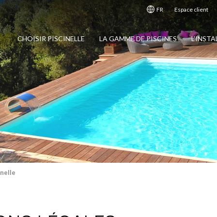
FR
Espace client
CHOISIR PISCINELLE
LA GAMME DE PISCINES
L'INST
inelle