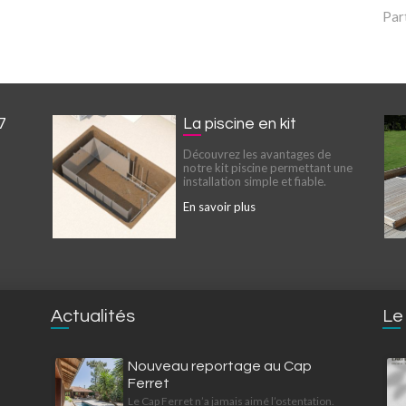
Par
7
La piscine en kit
Découvrez les avantages de
notre kit piscine permettant une
installation simple et fiable.
En savoir plus
Actualités
Le
Nouveau reportage au Cap
Ferret
Le Cap Ferret n’a jamais aimé l’ostentation.