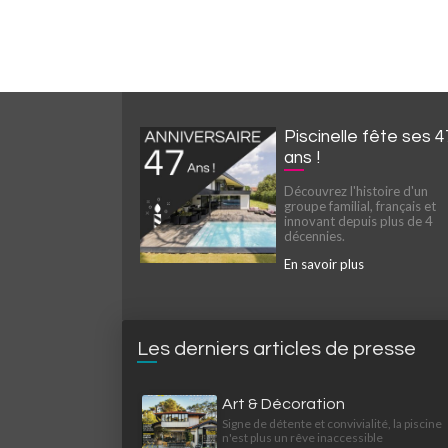
Piscinelle fête ses 4
ans !
Découvrez l'histoire d'un
groupe familial, français et
innovant depuis plus de 4
décennies.
En savoir plus
Les derniers articles de presse
Art & Décoration
Signe de détente et convivialité, la piscine
n'est plus un rêve inaccessible