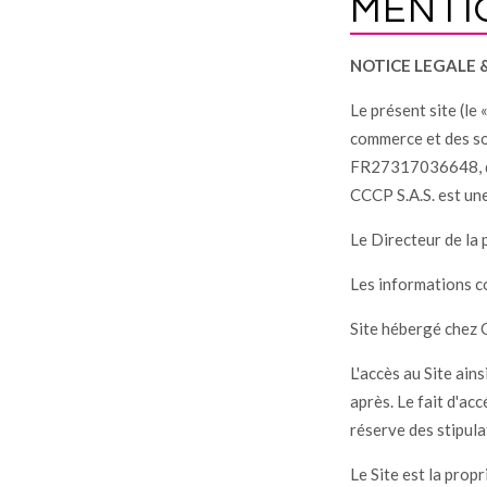
MENTI
NOTICE LEGALE &
Le présent site (le 
commerce et des so
FR27317036648, do
CCCP S.A.S. est une
Le Directeur de la
Les informations co
Site hébergé chez
L'accès au Site ains
après. Le fait d'ac
réserve des stipula
Le Site est la propr