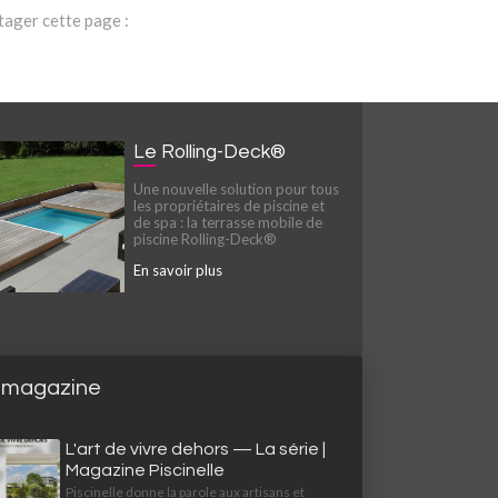
tager cette page :
Le Rolling-Deck®
Une nouvelle solution pour tous
les propriétaires de piscine et
de spa : la terrasse mobile de
piscine Rolling-Deck®
En savoir plus
 magazine
L'art de vivre dehors — La série |
Magazine Piscinelle
Piscinelle donne la parole aux artisans et