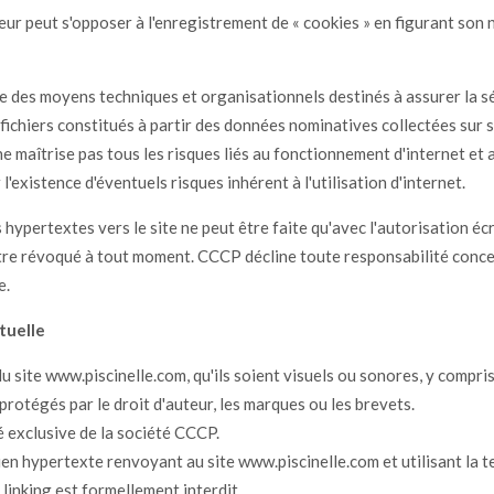
teur peut s'opposer à l'enregistrement de « cookies » en figurant son
des moyens techniques et organisationnels destinés à assurer la séc
 fichiers constitués à partir des données nominatives collectées sur s
maîtrise pas tous les risques liés au fonctionnement d'internet et a
l'existence d'éventuels risques inhérent à l'utilisation d'internet.
s hypertextes vers le site ne peut être faite qu'avec l'autorisation éc
re révoqué à tout moment. CCCP décline toute responsabilité conce
e.
tuelle
u site www.piscinelle.com, qu'ils soient visuels ou sonores, y compri
protégés par le droit d'auteur, les marques ou les brevets.
té exclusive de la société CCCP.
ien hypertexte renvoyant au site www.piscinelle.com et utilisant la 
linking est formellement interdit.