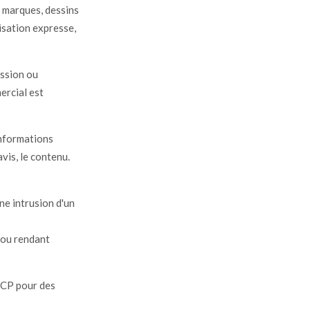
s marques, dessins
risation expresse,
ission ou
ercial est
informations
avis, le contenu.
e intrusion d'un
 ou rendant
CCP pour des