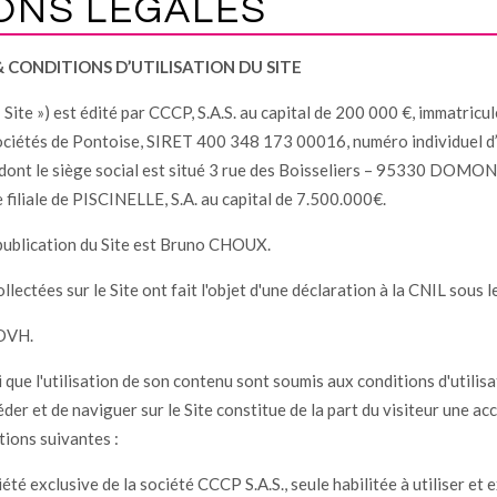
ONS LÉGALES
 CONDITIONS D’UTILISATION DU SITE
« Site ») est édité par CCCP, S.A.S. au capital de 200 000 €, immatricu
ciétés de Pontoise, SIRET 400 348 173 00016, numéro individuel d’
nt le siège social est situé 3 rue des Boisseliers – 95330 DOMON
 filiale de PISCINELLE, S.A. au capital de 7.500.000€.
 publication du Site est Bruno CHOUX.
llectées sur le Site ont fait l'objet d'une déclaration à la CNIL sous 
 OVH.
i que l'utilisation de son contenu sont soumis aux conditions d'utilisa
céder et de naviguer sur le Site constitue de la part du visiteur une a
tions suivantes :
iété exclusive de la société CCCP S.A.S., seule habilitée à utiliser et e