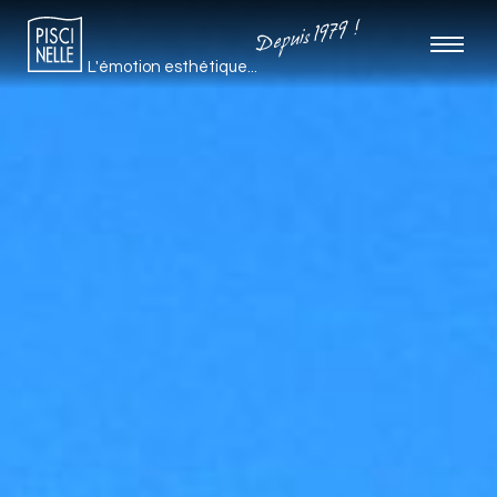
Depuis 1979 !
L'émotion esthétique...