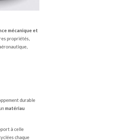
ance mécanique et
es propriétés,
(aéronautique,
loppement durable
 un
matériau
port à celle
ecyclées chaque