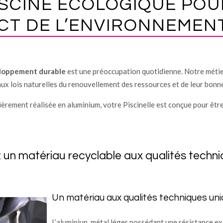
ISCINE ÉCOLOGIQUE POU
CT DE L’ENVIRONNEMEN
loppement durable
est une préoccupation quotidienne. Notre métie
x lois naturelles du renouvellement des ressources et de leur bonne 
ièrement réalisée en aluminium, votre Piscinelle est conçue pour êtr
: un matériau recyclable aux qualités techn
Un matériau aux qualités techniques un
L’aluminiun, métal léger possédant une résistance ex