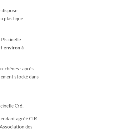
e dispose
ou plastique
 Piscinelle
t environ à
x chênes : après
èrement stocké dans
cinelle Cr6.
épendant agréé CIR
'Association des