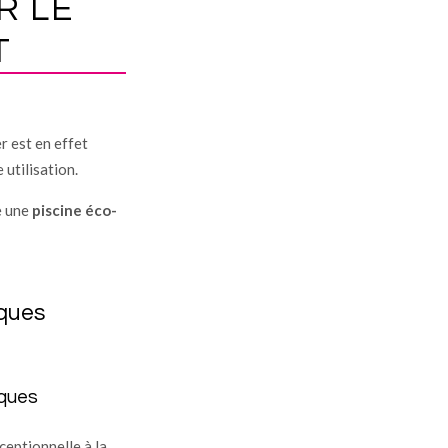
R LE
T
r est en effet
utilisation.
e une
piscine éco-
iques
iques
ceptionnelle à la