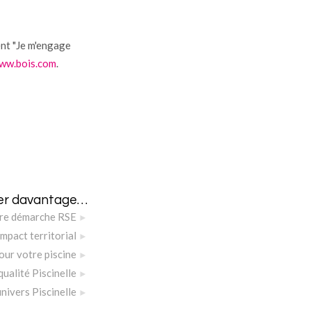
ent "Je m'engage
ww.bois.com
.
er davantage…
re démarche RSE
impact territorial
our votre piscine
qualité Piscinelle
univers Piscinelle