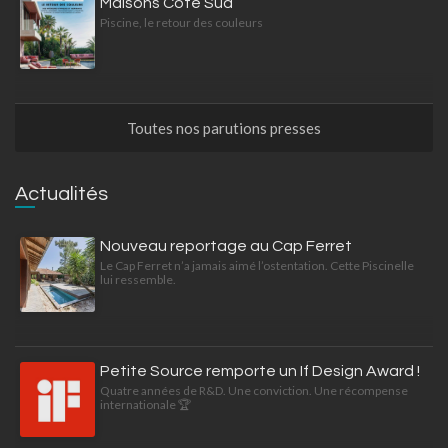
Maisons Côté Sud
Piscine, le retour des couleurs
Toutes nos parutions presses
Actualités
Nouveau reportage au Cap Ferret
Le Cap Ferret n’a jamais aimé l’ostentation. Cette Piscinelle
lui ressemble.
Petite Source remporte un If Design Award !
Quatre années de R&D. Une conviction. Une récompense
internationale 🏆