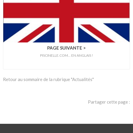
PAGE SUIVANTE >
PISCINELLE.COM... EN ANGLAIS !
Retour au sommaire de la rubrique "Actualités"
Partager cette page :