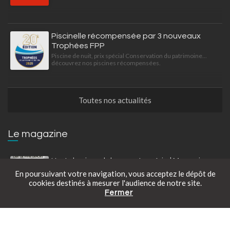
Piscinelle récompensée par 3 nouveaux
Trophées FPP
Piscine de nuit, prix spécial Conservation du patrimoine...
découvrez nos piscines récompensées.
Toutes nos actualités
Le magazine
L'art de vivre dehors — La série | Magazine
Piscinelle
En poursuivant votre navigation, vous acceptez le dépôt de
Piscinelle donne la parole aux artisans et créateurs qui
cookies destinés à mesurer l'audience de notre site.
partagent sa vision de l'extérieur. Cinq questions. Une
Fermer
philosophie en commun : concevoir des espaces qu'on vit, pas
Catalogue gratuit
Prendre rendez-vous
Tarifs en ligne
qu'on regarde.
Piscinelle x Les petites maisons de l'Isle