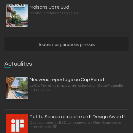
Maisons Côté Sud
Piscine, le retour des couleurs
Toutes nos parutions presses
Actualités
Nouveau reportage au Cap Ferret
Le Cap Ferret n’a jamais aimé l’ostentation. Cette Piscinelle
lui ressemble.
Petite Source remporte un If Design Award !
Quatre années de R&D. Une conviction. Une récompense
internationale 🏆