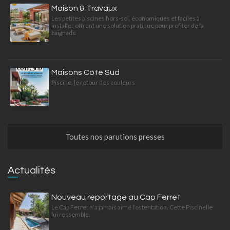
Maison & Travaux
Les petites piscines hors-sol, économiques et faciles à
installer offrent une solution pratique pour profiter de la
baignade
Maisons Côté Sud
Piscine, le retour des couleurs
Toutes nos parutions presses
Actualités
Nouveau reportage au Cap Ferret
Le Cap Ferret n’a jamais aimé l’ostentation. Cette Piscinelle
lui ressemble.