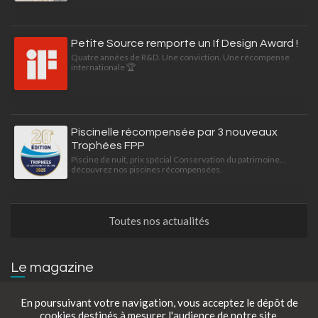
Petite Source remporte un If Design Award !
Quatre années de R&D. Une conviction. Une récompense
internationale 🏆
Piscinelle récompensée par 3 nouveaux
Trophées FPP
Piscine de nuit, prix spécial Conservation du patrimoine...
découvrez nos piscines récompensées.
Toutes nos actualités
Le magazine
En poursuivant votre navigation, vous acceptez le dépôt de
L'art de vivre dehors — La série | Magazine
cookies destinés à mesurer l'audience de notre site.