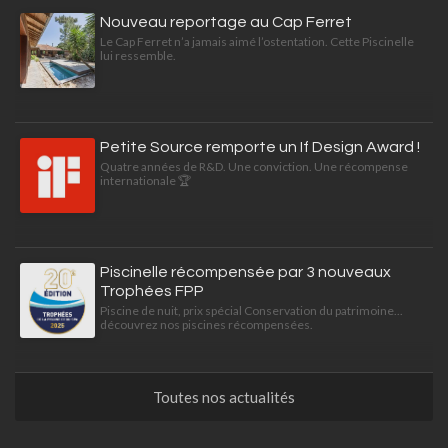
Nouveau reportage au Cap Ferret
Le Cap Ferret n’a jamais aimé l’ostentation. Cette Piscinelle
lui ressemble.
Petite Source remporte un If Design Award !
Quatre années de R&D. Une conviction. Une récompense
internationale 🏆
Piscinelle récompensée par 3 nouveaux
Trophées FPP
Piscine de nuit, prix spécial Conservation du patrimoine...
découvrez nos piscines récompensées.
Toutes nos actualités