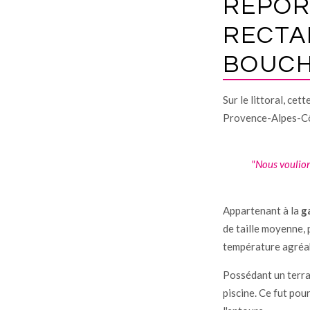
REPOR
RECTA
BOUCH
Sur le littoral, cett
Provence-Alpes-Cô
"Nous voulion
Appartenant à la
g
de taille moyenne, 
température agréa
Possédant un terra
piscine. Ce fut pou