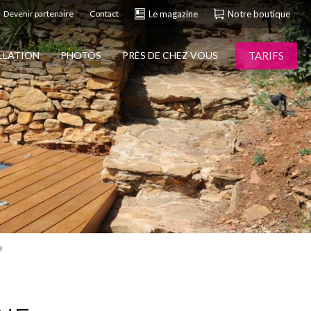
Devenir partenaire
Contact
Le magazine
Notre boutique
TARIFS
ALLATION
PHOTOS
PRÈS DE CHEZ VOUS
e