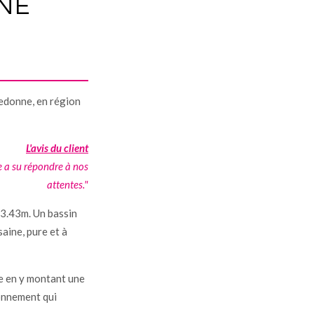
INE
edonne, en région
L'avis du client
e a su répondre à nos
attentes."
x 3.43m. Un bassin
aine, pure et à
ce en y montant une
ronnement qui