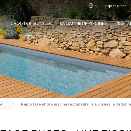
FR
Espace client
CHOISIR PISCINELLE
LA GAMME DE PISCINES
L'INST
ne
Reportage photo piscine rectangulaire à Ensues la Redonn