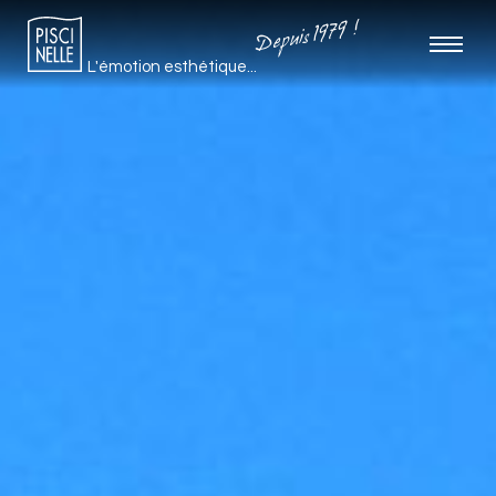
Depuis 1979 !
L'émotion esthétique...