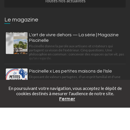
Toutes nos actualités
Le magazine
L'art de vivre dehors — La série | Magazine
Piscinelle
Piscinelle donne la parole aux artisans et créateurs qui
partagent sa vision de l'extérieur. Cinq questions. Une
philosophie en commun : concevoir des espaces qu'on vit, pas
qu'on regarde.
Piscinelle x Les petites maisons de l'Isle
Disposant de valeurs partagées, d'un esprit familial et d'une
exigence professionnelle, Piscinelle et Les petites maisons
de l'Isle travaillent à satisfaire leurs clients ensemble.
En poursuivant votre navigation, vous acceptez le dépôt de
cookies destinés à mesurer l'audience de notre site.
Fermer
Catalogue gratuit
Prendre rendez-vous
Tarifs en ligne
Une mini piscine déco-citadine
Découvrez cette Piscinelle au look bohème-citadine intégrée
dans une conception paysagère de Slowgarden.