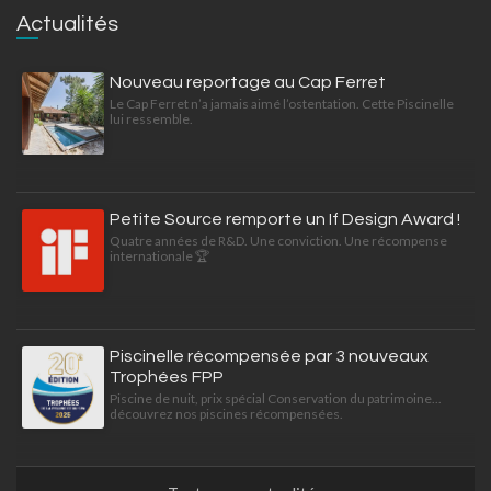
Actualités
Nouveau reportage au Cap Ferret
Le Cap Ferret n’a jamais aimé l’ostentation. Cette Piscinelle
lui ressemble.
Petite Source remporte un If Design Award !
Quatre années de R&D. Une conviction. Une récompense
internationale 🏆
Piscinelle récompensée par 3 nouveaux
Trophées FPP
Piscine de nuit, prix spécial Conservation du patrimoine...
découvrez nos piscines récompensées.