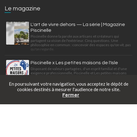
Le magazine
L'art de vivre dehors — La série | Magazine
Piscinelle
Piscinelle donne la parole aux artisans et créateurs qui
partagent sa vision de l'extérieur. Cinq questions. Une
philosophie en commun : concevoir des espaces qu'on vit, pas
qu'on regarde.
Piscinelle x Les petites maisons de l'Isle
Disposant de valeurs partagées, d'un esprit familial et d'une
exigence professionnelle, Piscinelle et Les petites maisons
de l'Isle travaillent à satisfaire leurs clients ensemble.
En poursuivant votre navigation, vous acceptez le dépôt de
cookies destinés à mesurer l'audience de notre site.
Fermer
Catalogue gratuit
Prendre rendez-vous
Tarifs en ligne
Une mini piscine déco-citadine
Découvrez cette Piscinelle au look bohème-citadine intégrée
dans une conception paysagère de Slowgarden.