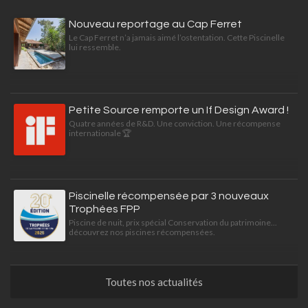
Nouveau reportage au Cap Ferret
Le Cap Ferret n’a jamais aimé l’ostentation. Cette Piscinelle
lui ressemble.
Petite Source remporte un If Design Award !
Quatre années de R&D. Une conviction. Une récompense
internationale 🏆
Piscinelle récompensée par 3 nouveaux
Trophées FPP
Piscine de nuit, prix spécial Conservation du patrimoine...
découvrez nos piscines récompensées.
Toutes nos actualités