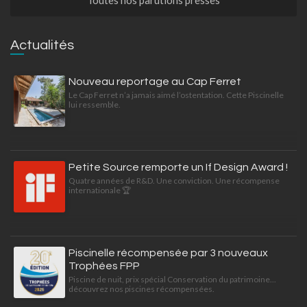
Toutes nos parutions presses
Actualités
Nouveau reportage au Cap Ferret
Le Cap Ferret n’a jamais aimé l’ostentation. Cette Piscinelle
lui ressemble.
Petite Source remporte un If Design Award !
Quatre années de R&D. Une conviction. Une récompense
internationale 🏆
Piscinelle récompensée par 3 nouveaux
Trophées FPP
Piscine de nuit, prix spécial Conservation du patrimoine...
découvrez nos piscines récompensées.