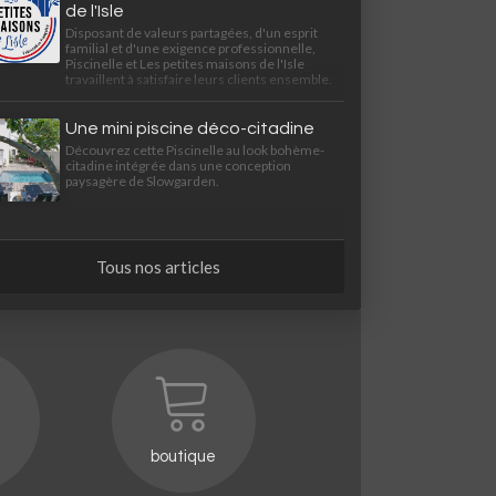
de l'Isle
Disposant de valeurs partagées, d'un esprit
familial et d'une exigence professionnelle,
Piscinelle et Les petites maisons de l'Isle
travaillent à satisfaire leurs clients ensemble.
Une mini piscine déco-citadine
Découvrez cette Piscinelle au look bohème-
citadine intégrée dans une conception
paysagère de Slowgarden.
Tous nos articles
boutique