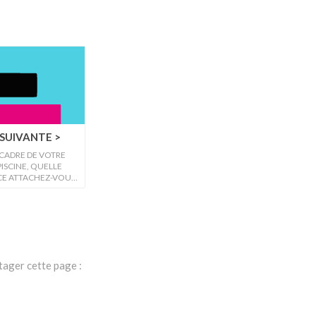
SUIVANTE >
 CADRE DE VOTRE
ISCINE, QUELLE
E ATTACHEZ-VOUS
E IN FRANCE" ?
tager cette page :