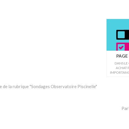
PAGE 
DANS LE
ACHAT P
IMPORTANC
AU "MAD
 de la rubrique "Sondages Observatoire Piscinelle"
Par