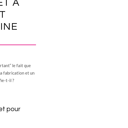
ÊT À
T
INE
tant” le fait que
a fabrication et un
e-t-il ?
get pour