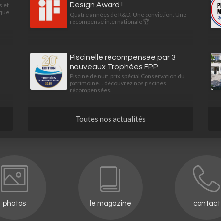
Design Award !
s et
ique
Quatre années de R&D. Une conviction. Une
récompense internationale 🏆
Piscinelle récompensée par 3
nouveaux Trophées FPP
Piscine de nuit, prix spécial Conservation du
patrimoine... découvrez nos piscines
récompensées.
Toutes nos actualités
photos
le magazine
contact