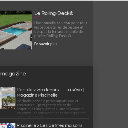
Le Rolling-Deck®
Une nouvelle solution pour tous
les propriétaires de piscine et
de spa : la terrasse mobile de
piscine Rolling-Deck®
En savoir plus
 magazine
L'art de vivre dehors — La série |
Magazine Piscinelle
Piscinelle donne la parole aux artisans et
créateurs qui partagent sa vision de
l'extérieur. Cinq questions. Une philosophie
en commun : concevoir des espaces qu'on vit,
pas qu'on regarde.
Piscinelle x Les petites maisons