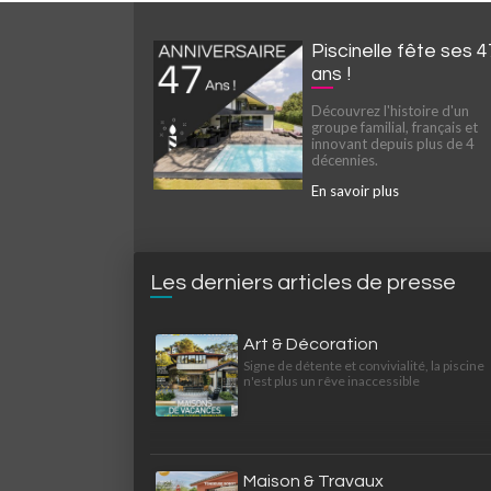
Piscinelle fête ses 4
ans !
Découvrez l'histoire d'un
groupe familial, français et
innovant depuis plus de 4
décennies.
En savoir plus
Les derniers articles de presse
Art & Décoration
Signe de détente et convivialité, la piscine
n'est plus un rêve inaccessible
Maison & Travaux