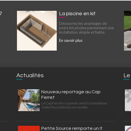
7
La piscine en kit
Découvrez les avantages de
notre kit piscine permettant une
installation simple et fiable.
En savoir plus
Actualités
Le
Nouveau reportage au Cap
Ferret
Le Cap Ferret n’a jamais aimé l’ostentation.
Cette Piscinelle lui ressemble.
Petite Source remporte un If