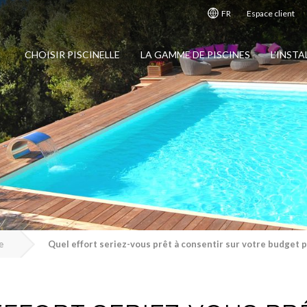
FR
Espace client
CHOISIR PISCINELLE
LA GAMME DE PISCINES
L'INST
e
Quel effort seriez-vous prêt à consentir sur votre budget p