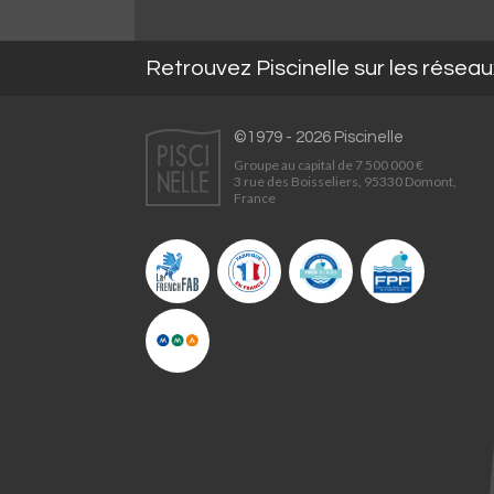
Retrouvez Piscinelle sur les résea
©1979 - 2026 Piscinelle
Groupe au capital de 7 500 000 €
3 rue des Boisseliers, 95330 Domont,
France