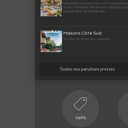
Les petites piscines hors-sol, économique
faciles à installer offrent une solution prat
pour profiter de la baignade
Maisons Côté Sud
Piscine, le retour des couleurs
Toutes nos parutions presses
tarifs