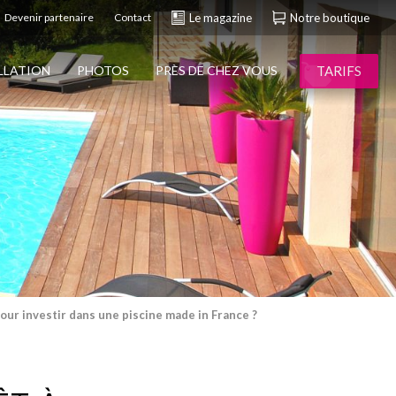
Devenir partenaire
Contact
Le magazine
Notre boutique
TARIFS
ALLATION
PHOTOS
PRÈS DE CHEZ VOUS
our investir dans une piscine made in France ?