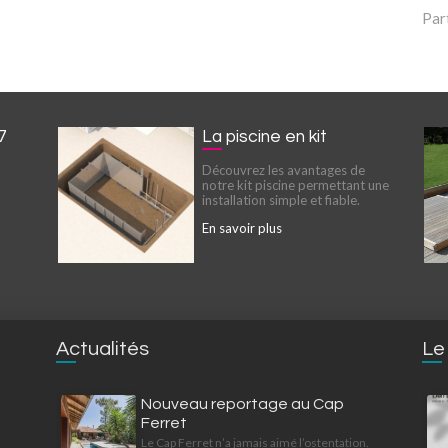
Par
7
La piscine en kit
Découvrez les avantages de
notre kit piscine permettant une
installation simple et fiable.
En savoir plus
Actualités
Le
Nouveau reportage au Cap
Ferret
Le Cap Ferret n’a jamais aimé l’ostentation.