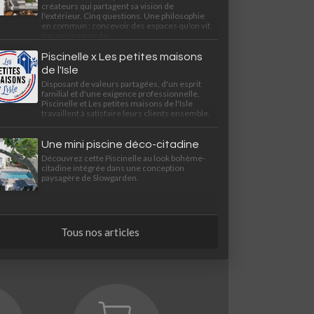
créateurs qui partagent sa vision de
l'extérieur. Cinq questions. Une philosophie
en commun : concevoir des espaces qu'on vit,
pas qu'on regarde.
Piscinelle x Les petites maisons
de l'Isle
Disposant de valeurs partagées, d'un esprit
familial et d'une exigence professionnelle,
Piscinelle et Les petites maisons de l'Isle
travaillent à satisfaire leurs clients ensemble.
Une mini piscine déco-citadine
Découvrez cette Piscinelle au look bohème-
citadine intégrée dans une conception
paysagère de Slowgarden.
Tous nos articles