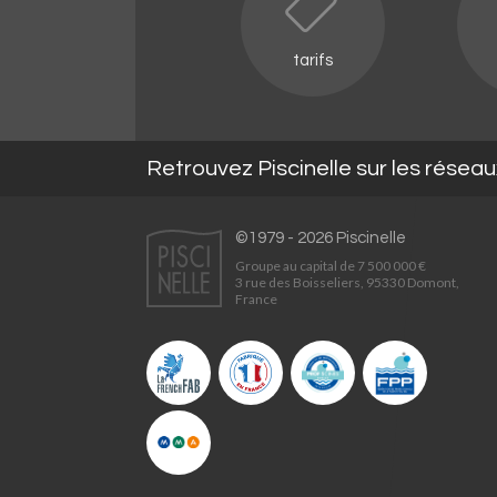
tarifs
Retrouvez Piscinelle sur les résea
©1979 - 2026 Piscinelle
Groupe au capital de 7 500 000 €
3 rue des Boisseliers, 95330 Domont,
France