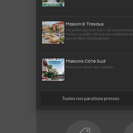
Maison & Travaux
Les petites piscines hors-sol, économique
faciles à installer offrent une solution prat
pour profiter de la baignade
Maisons Côté Sud
Piscine, le retour des couleurs
Toutes nos parutions presses