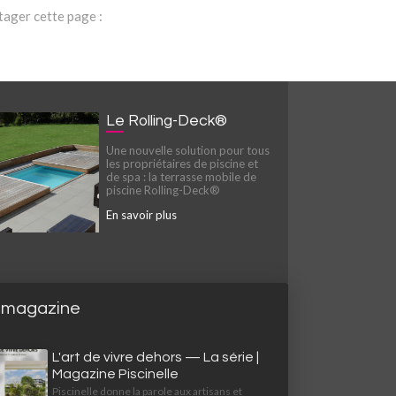
tager cette page :
Le Rolling-Deck®
Une nouvelle solution pour tous
les propriétaires de piscine et
de spa : la terrasse mobile de
piscine Rolling-Deck®
En savoir plus
 magazine
L'art de vivre dehors — La série |
Magazine Piscinelle
Piscinelle donne la parole aux artisans et