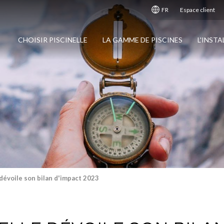
FR
Espace client
CHOISIR PISCINELLE
LA GAMME DE PISCINES
L'INST
 dévoile son bilan d'impact 2023