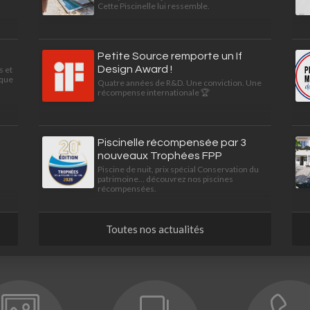
Cette Piscinelle lui ressemble.
Petite Source remporte un If
Design Award !
s et
ique
Quatre années de R&D. Une conviction. Une
récompense internationale 🏆
Piscinelle récompensée par 3
nouveaux Trophées FPP
Piscine de nuit, prix spécial Conservation du
patrimoine... découvrez nos piscines
récompensées.
Toutes nos actualités