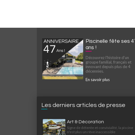
Piscinelle fête ses 4
ans !
Découvrez l'histoire d'un
groupe familial, français et
innovant depuis plus de 4
décennies.
En savoir plus
Les derniers articles de presse
Art & Décoration
Signe de détente et convivialité, la piscine
n'est plus un rêve inaccessible