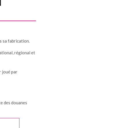
N
s sa fabrication.
ational, régional et
r joué par
ice des douanes