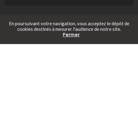
Le magazine
En poursuivant votre navigation, vous acceptez le dépôt de
cookies destinés à mesurer l'audience de notre site.
L'art de vivre dehors — La série | Magazine
Fermer
Catalogue gratuit
Prendre rendez-vous
Tarifs en ligne
Piscinelle
Piscinelle donne la parole aux artisans et créateurs qui
partagent sa vision de l'extérieur. Cinq questions. Une
philosophie en commun : concevoir des espaces qu'on vit, pas
qu'on regarde.
Piscinelle x Les petites maisons de l'Isle
Disposant de valeurs partagées, d'un esprit familial et d'une
exigence professionnelle, Piscinelle et Les petites maisons
de l'Isle travaillent à satisfaire leurs clients ensemble.
Une mini piscine déco-citadine
Découvrez cette Piscinelle au look bohème-citadine intégrée
dans une conception paysagère de Slowgarden.