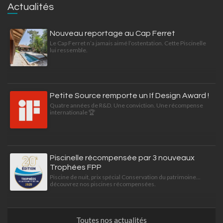
Actualités
Nouveau reportage au Cap Ferret
Le Cap Ferret n’a jamais aimé l’ostentation. Cette Piscinelle
lui ressemble.
Petite Source remporte un If Design Award !
Quatre années de R&D. Une conviction. Une récompense
internationale 🏆
Piscinelle récompensée par 3 nouveaux
Trophées FPP
Piscine de nuit, prix spécial Conservation du patrimoine...
découvrez nos piscines récompensées.
Toutes nos actualités