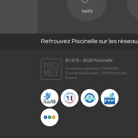
tarifs
Retrouvez Piscinelle sur les résea
©1979 - 2026 Piscinelle
Groupe au capital de 7 500 000 €
3 rue des Boisseliers, 95330 Domont,
France