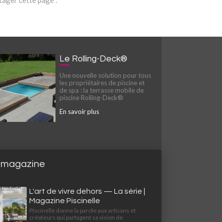
tager cette page :
Le Rolling-Deck®
Une nouvelle solution pour tous
les propriétaires de piscine et
de spa : la terrasse mobile de
piscine Rolling-Deck®
En savoir plus
 magazine
L'art de vivre dehors — La série |
Magazine Piscinelle
Piscinelle donne la parole aux artisans et
créateurs qui partagent sa vision de