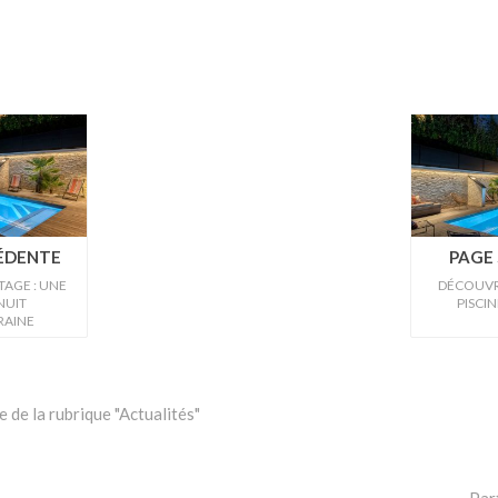
CÉDENTE
PAGE 
AGE : UNE
DÉCOUVRE
NUIT
PISCIN
AINE
 de la rubrique "Actualités"