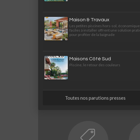
Maison & Travaux
Les petites piscines hors-sol, économique
faciles à installer offrent une solution prat
pour profiter de la baignade
Maisons Côté Sud
Piscine, le retour des couleurs
Toutes nos parutions presses