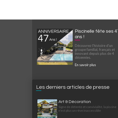
Piscinelle fête ses 4
ans !
Découvrez l'histoire d'un
groupe familial, français et
innovant depuis plus de 4
décennies.
En savoir plus
Les derniers articles de presse
Art & Décoration
Signe de détente et convivialité, la piscine
n'est plus un rêve inaccessible