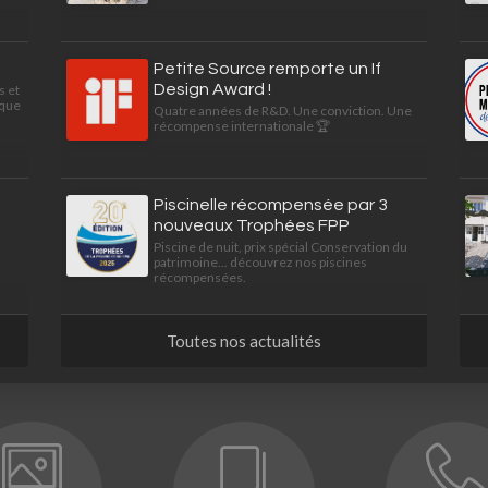
Petite Source remporte un If
Design Award !
s et
ique
Quatre années de R&D. Une conviction. Une
récompense internationale 🏆
Piscinelle récompensée par 3
nouveaux Trophées FPP
Piscine de nuit, prix spécial Conservation du
patrimoine... découvrez nos piscines
récompensées.
Toutes nos actualités