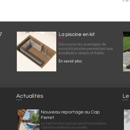
Par
7
La piscine en kit
Découvrez les avantages de
notre kit piscine permettant une
installation simple et fiable.
En savoir plus
Actualités
Le
Nouveau reportage au Cap
Ferret
Le Cap Ferret n’a jamais aimé l’ostentation.
Cette Piscinelle lui ressemble.