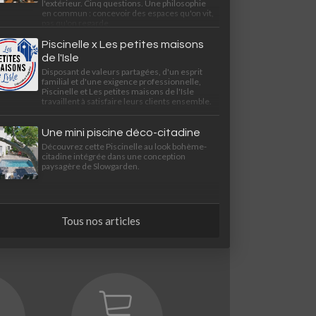
l'extérieur. Cinq questions. Une philosophie
en commun : concevoir des espaces qu'on vit,
pas qu'on regarde.
Piscinelle x Les petites maisons
de l'Isle
Disposant de valeurs partagées, d'un esprit
familial et d'une exigence professionnelle,
Piscinelle et Les petites maisons de l'Isle
travaillent à satisfaire leurs clients ensemble.
Une mini piscine déco-citadine
Découvrez cette Piscinelle au look bohème-
citadine intégrée dans une conception
paysagère de Slowgarden.
Tous nos articles