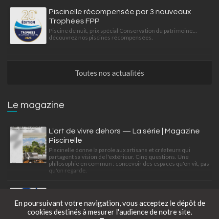
Piscinelle récompensée par 3 nouveaux
Trophées FPP
Piscine de nuit, prix spécial Conservation du patrimoine...
découvrez nos piscines récompensées.
Toutes nos actualités
Le magazine
L'art de vivre dehors — La série | Magazine
Piscinelle
Piscinelle donne la parole aux artisans et créateurs qui
partagent sa vision de l'extérieur. Cinq questions. Une
philosophie en commun : concevoir des espaces qu'on vit, pas
qu'on regarde.
Piscinelle x Les petites maisons de l'Isle
Disposant de valeurs partagées, d'un esprit familial et d'une
En poursuivant votre navigation, vous acceptez le dépôt de
exigence professionnelle, Piscinelle et Les petites maisons
cookies destinés à mesurer l'audience de notre site.
de l'Isle travaillent à satisfaire leurs clients ensemble.