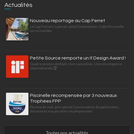
Actualités
Nouveau reportage au Cap Ferret
Le Cap Ferret n’a jamais aimé l’ostentation. Cette Piscinelle
lui ressemble.
Petite Source remporte un If Design Award !
Quatre années de R&D. Une conviction. Une récompense
internationale 🏆
Piscinelle récompensée par 3 nouveaux
Trophées FPP
Piscine de nuit, prix spécial Conservation du patrimoine...
découvrez nos piscines récompensées.
Toutes nos actualités