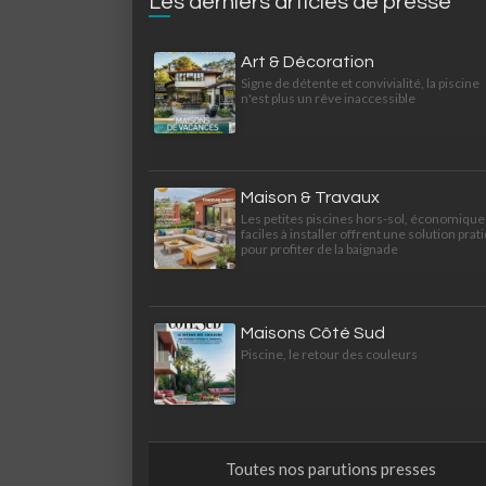
Les derniers articles de presse
Art & Décoration
Signe de détente et convivialité, la piscine
n'est plus un rêve inaccessible
Maison & Travaux
Les petites piscines hors-sol, économique
faciles à installer offrent une solution prat
pour profiter de la baignade
Maisons Côté Sud
Piscine, le retour des couleurs
Toutes nos parutions presses