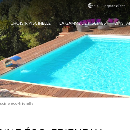
FR
Espace client
CHOISIR PISCINELLE
LA GAMME DE PISCINES
L'INST
iscine éco-friendly