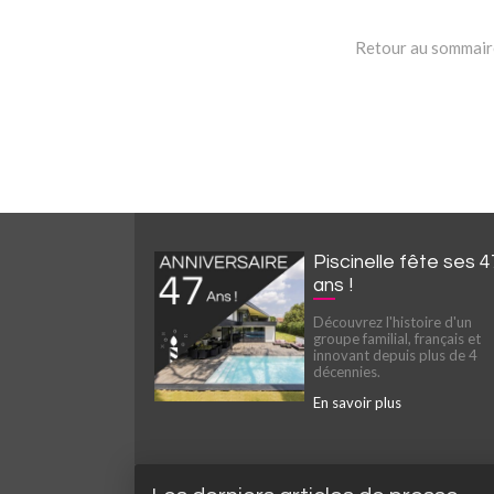
Retour au sommaire
Piscinelle fête ses 4
ans !
Découvrez l'histoire d'un
groupe familial, français et
innovant depuis plus de 4
décennies.
En savoir plus