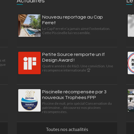
Actualités
Le
Nouveau reportage au Cap
Ferret
Le Cap Ferret n’a jamais aimé l’ostentation.
Cette Piscinelle lui ressemble.
Petite Source remporte un If
Design Award !
s et
ique
Quatre années de R&D. Une conviction. Une
récompense internationale 🏆
Piscinelle récompensée par 3
nouveaux Trophées FPP
Piscine de nuit, prix spécial Conservation du
patrimoine... découvrez nos piscines
récompensées.
Toutes nos actualités