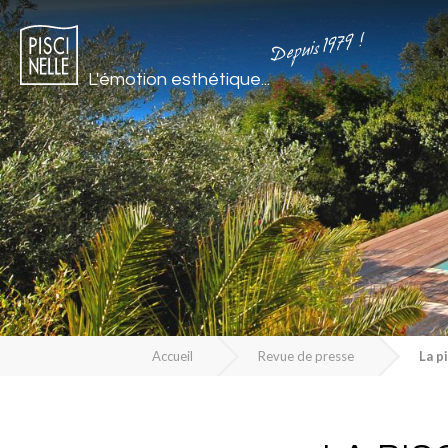
Depuis 1979 !
L'émotion esthétique...
Accueil
Revue de presse
La p