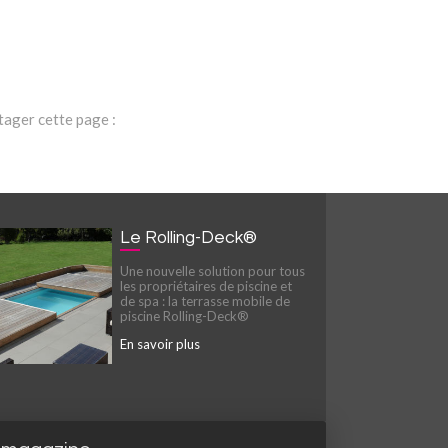
tager cette page :
Le Rolling-Deck®
Une nouvelle solution pour tous
les propriétaires de piscine et
de spa : la terrasse mobile de
piscine Rolling-Deck®
En savoir plus