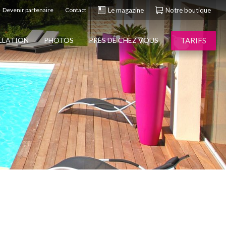
Devenir partenaire
Contact
Le magazine
Notre boutique
TARIFS
ALLATION
PHOTOS
PRÈS DE CHEZ VOUS