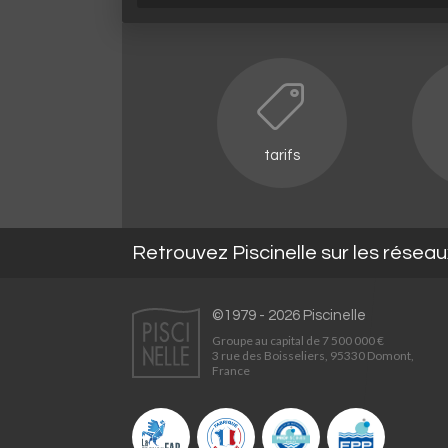
tarifs
Retrouvez Piscinelle sur les résea
©1979 - 2026 Piscinelle
Groupe au capital de 7 500 000 €
3 rue des Boisseliers, 95330 Domont,
France