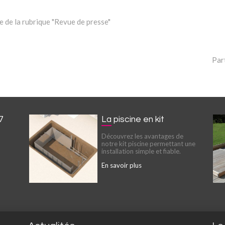
 de la rubrique "Revue de presse"
Par
7
La piscine en kit
Découvrez les avantages de
notre kit piscine permettant une
installation simple et fiable.
En savoir plus