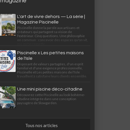
 magazine
L'art de vivre dehors — La série |
Magazine Piscinelle
Piscinelle donne la parole aux artisans et
créateurs qui partagent sa vision de
l'extérieur. Cinq questions. Une philosophie
en commun : concevoir des espaces qu'on vit,
pas qu'on regarde.
Piscinelle x Les petites maisons
de l'Isle
Disposant de valeurs partagées, d'un esprit
familial et d'une exigence professionnelle,
Piscinelle et Les petites maisons de l'Isle
travaillent à satisfaire leurs clients ensemble.
Une mini piscine déco-citadine
Découvrez cette Piscinelle au look bohème-
citadine intégrée dans une conception
paysagère de Slowgarden.
Tous nos articles