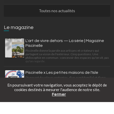
Toutes nos actualités
Le magazine
L'art de vivre dehors — La série | Magazine
Piscinelle
Piscinelle donne la parole aux artisans et créateurs qui
partagent sa vision de l'extérieur. Cinq questions. Une
philosophie en commun : concevoir des espaces qu'on vit, pas
qu'on regarde.
Piscinelle x Les petites maisons de l'Isle
Disposant de valeurs partagées, d'un esprit familial et d'une
exigence professionnelle, Piscinelle et Les petites maisons
En poursuivant votre navigation, vous acceptez le dépôt de
de l'Isle travaillent à satisfaire leurs clients ensemble.
cookies destinés à mesurer l'audience de notre site.
Fermer
Catalogue gratuit
Prendre rendez-vous
Tarifs en ligne
Une mini piscine déco-citadine
Découvrez cette Piscinelle au look bohème-citadine intégrée
dans une conception paysagère de Slowgarden.