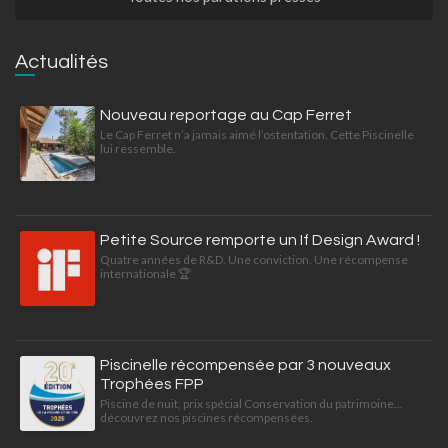
Actualités
Nouveau reportage au Cap Ferret
Le Cap Ferret n’a jamais aimé l’ostentation. Cette Piscinelle
lui ressemble.
Petite Source remporte un If Design Award !
Quatre années de R&D. Une conviction. Une récompense
internationale 🏆
Piscinelle récompensée par 3 nouveaux
Trophées FPP
Piscine de nuit, prix spécial Conservation du patrimoine...
découvrez nos piscines récompensées.