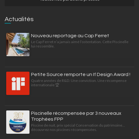
Actualités
Nouveau reportage au Cap Ferret
Le Cap Ferret n’a jamais aimé l’ostentation. Cette Piscinelle
lui ressemble.
Petite Source remporte un If Design Award !
Quatre années de R&D. Une conviction. Une récompense
internationale 🏆
Piscinelle récompensée par 3 nouveaux
Trophées FPP
Piscine de nuit, prix spécial Conservation du patrimoine...
découvrez nos piscines récompensées.