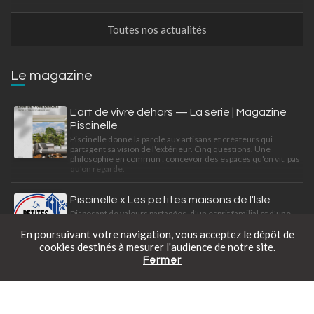
Toutes nos actualités
Le magazine
L'art de vivre dehors — La série | Magazine
Piscinelle
Piscinelle donne la parole aux artisans et créateurs qui
partagent sa vision de l'extérieur. Cinq questions. Une
philosophie en commun : concevoir des espaces qu'on vit, pas
qu'on regarde.
Piscinelle x Les petites maisons de l'Isle
Disposant de valeurs partagées, d'un esprit familial et d'une
exigence professionnelle, Piscinelle et Les petites maisons
En poursuivant votre navigation, vous acceptez le dépôt de
de l'Isle travaillent à satisfaire leurs clients ensemble.
cookies destinés à mesurer l'audience de notre site.
Fermer
Catalogue gratuit
Prendre rendez-vous
Tarifs en ligne
Une mini piscine déco-citadine
Découvrez cette Piscinelle au look bohème-citadine intégrée
dans une conception paysagère de Slowgarden.