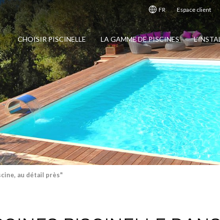
FR
Espace client
CHOISIR PISCINELLE
LA GAMME DE PISCINES
L'INST
cine, au détail près"