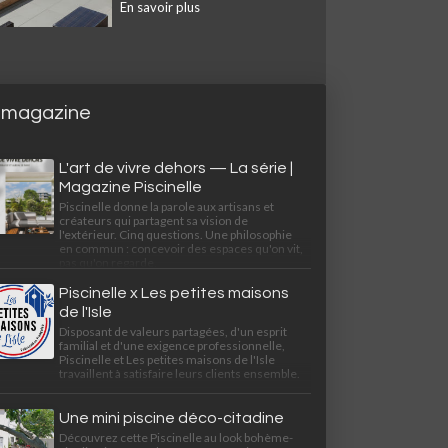
En savoir plus
 magazine
L'art de vivre dehors — La série |
Magazine Piscinelle
Piscinelle donne la parole aux artisans et
créateurs qui partagent sa vision de
l'extérieur. Cinq questions. Une philosophie
en commun : concevoir des espaces qu'on vit,
pas qu'on regarde.
Piscinelle x Les petites maisons
de l'Isle
Disposant de valeurs partagées, d'un esprit
familial et d'une exigence professionnelle,
Piscinelle et Les petites maisons de l'Isle
travaillent à satisfaire leurs clients ensemble.
Une mini piscine déco-citadine
Découvrez cette Piscinelle au look bohème-