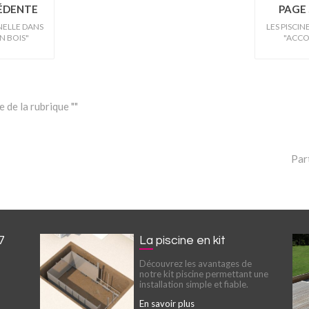
CÉDENTE
PAGE 
INELLE DANS
LES PISCIN
N BOIS"
"ACCO
 de la rubrique ""
Par
7
La piscine en kit
Découvrez les avantages de
notre kit piscine permettant une
installation simple et fiable.
En savoir plus