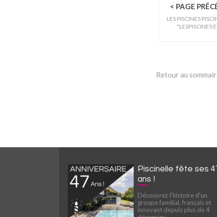
< PAGE PRÉ
LES PISCINES PISC
"LESPISCINES E
Retour au sommaire
Piscinelle fête ses 4
ans !
Découvrez l'histoire d'un
groupe familial, français et
innovant depuis plus de 4