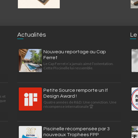
Actualités
Le
Nouveau reportage au Cap
Ferret
Le Cap Ferret n’a jamais aimé l’ostentation.
Cette Piscinelle lui ressemble.
Petite Source remporte un If
Design Award !
s et
ique
Quatre années de R&D. Une conviction. Une
récompense internationale 🏆
Piscinelle récompensée par 3
nouveaux Trophées FPP