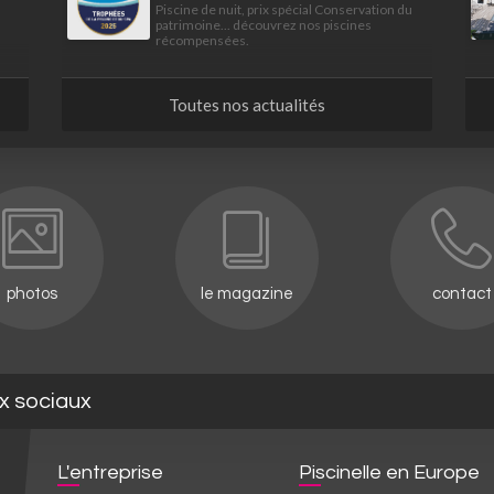
Piscine de nuit, prix spécial Conservation du
patrimoine... découvrez nos piscines
récompensées.
Toutes nos actualités
photos
le magazine
contact
ux sociaux
L'entreprise
Piscinelle en Europe