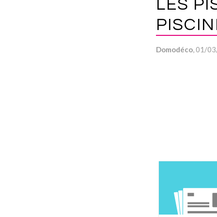
LES PI
PISCIN
Domodéco
, 01/0