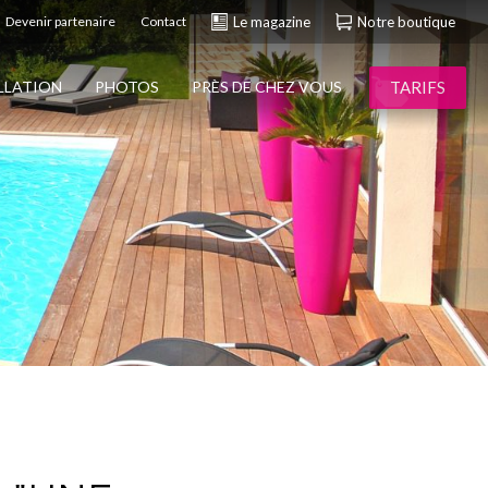
Devenir partenaire
Contact
Le magazine
Notre boutique
TARIFS
ALLATION
PHOTOS
PRÈS DE CHEZ VOUS