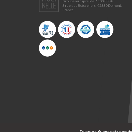
Groupe au capital de 7 500 000 €
3 rue des Boisseliers, 95330 Domont,
France
En poursuivant votre navig