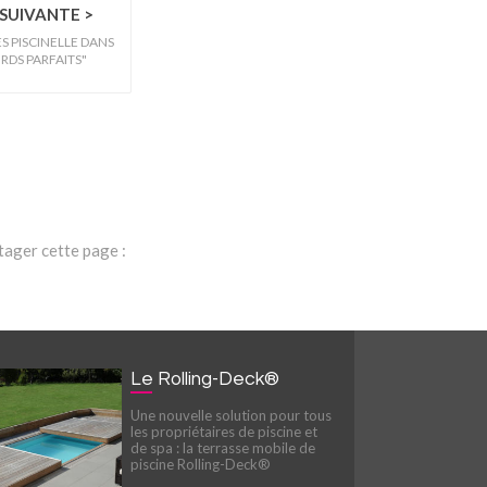
SUIVANTE >
ES PISCINELLE DANS
RDS PARFAITS"
tager cette page :
Le Rolling-Deck®
Une nouvelle solution pour tous
les propriétaires de piscine et
de spa : la terrasse mobile de
piscine Rolling-Deck®