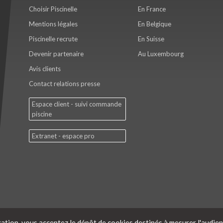
Choisir Piscinelle
En France
Mentions légales
En Belgique
Piscinelle recrute
En Suisse
Devenir partenaire
Au Luxembourg
Avis clients
Contact relations presse
Espace client - suivi commande
piscine
Extranet - espace pro
ation, vous acceptez le dépôt de cookies destinés à mesurer l'audien
FR