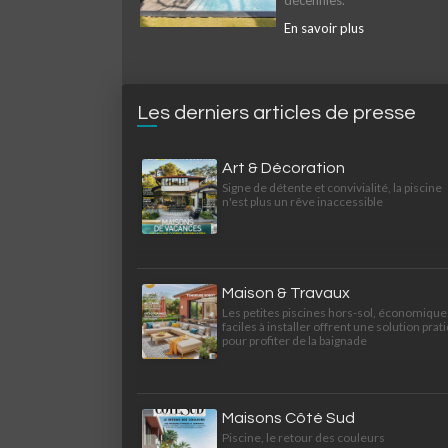
décennies.
En savoir plus
Les derniers articles de presse
Art & Décoration
Signe de détente et convivialité, la piscine
n'est plus un rêve inaccessible
Maison & Travaux
Les petites piscines hors-sol, économique
faciles à installer offrent une solution prat
pour profiter de la baignade
Maisons Côté Sud
Piscine, le retour des couleurs