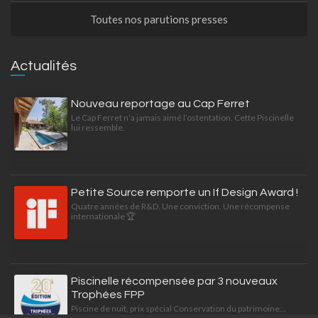
Toutes nos parutions presses
Actualités
Nouveau reportage au Cap Ferret
Le Cap Ferret n’a jamais aimé l’ostentation. Cette Piscinelle
lui ressemble.
Petite Source remporte un If Design Award !
Quatre années de R&D. Une conviction. Une récompense
internationale 🏆
Piscinelle récompensée par 3 nouveaux
Trophées FPP
Piscine de nuit, prix spécial Conservation du patrimoine...