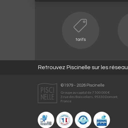
tarifs
Retrouvez Piscinelle sur les résea
©1979 - 2026 Piscinelle
Groupe au capital de 7 500 000 €
3 rue des Boisseliers, 95330 Domont,
France