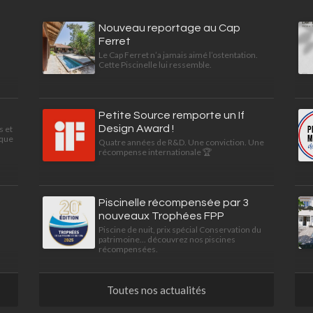
Nouveau reportage au Cap
Ferret
Le Cap Ferret n’a jamais aimé l’ostentation.
Cette Piscinelle lui ressemble.
Petite Source remporte un If
Design Award !
s et
ique
Quatre années de R&D. Une conviction. Une
récompense internationale 🏆
Piscinelle récompensée par 3
nouveaux Trophées FPP
Piscine de nuit, prix spécial Conservation du
patrimoine... découvrez nos piscines
récompensées.
Toutes nos actualités