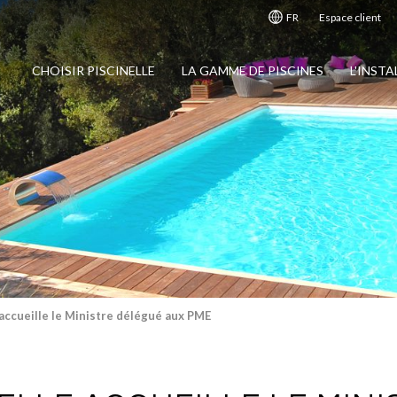
FR
Espace client
CHOISIR PISCINELLE
LA GAMME DE PISCINES
L'INST
 accueille le Ministre délégué aux PME