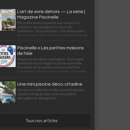
L'art de vivre dehors — La série |
Magazine Piscinelle
Piscinelle donne la parole aux artisans et
créateurs qui partagent sa vision de
l'extérieur. Cinq questions. Une philosophie
en commun : concevoir des espaces qu'on vit,
pas qu'on regarde.
Piscinelle x Les petites maisons
de l'Isle
Disposant de valeurs partagées, d'un esprit
familial et d'une exigence professionnelle,
Piscinelle et Les petites maisons de l'Isle
travaillent à satisfaire leurs clients ensemble.
Une mini piscine déco-citadine
Découvrez cette Piscinelle au look bohème-
citadine intégrée dans une conception
paysagère de Slowgarden.
Tous nos articles