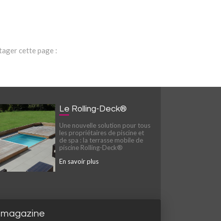
tager cette page :
Le Rolling-Deck®
Une nouvelle solution pour tous
les propriétaires de piscine et
de spa : la terrasse mobile de
piscine Rolling-Deck®
En savoir plus
 magazine