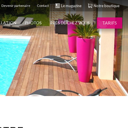
Devenir partenaire
Contact
Le magazine
Notre boutique
TARIFS
ALLATION
PHOTOS
PRÈS DE CHEZ VOUS