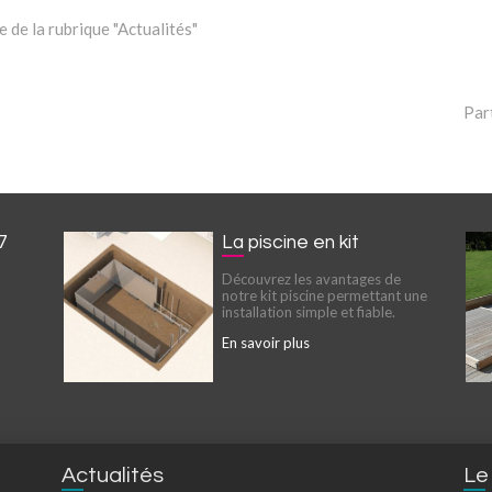
 de la rubrique "Actualités"
Par
7
La piscine en kit
Découvrez les avantages de
notre kit piscine permettant une
installation simple et fiable.
En savoir plus
Actualités
Le