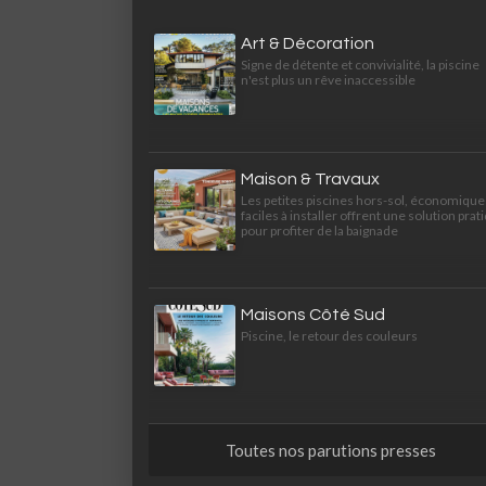
Art & Décoration
Signe de détente et convivialité, la piscine
n'est plus un rêve inaccessible
Maison & Travaux
Les petites piscines hors-sol, économique
faciles à installer offrent une solution prat
pour profiter de la baignade
Maisons Côté Sud
Piscine, le retour des couleurs
Toutes nos parutions presses