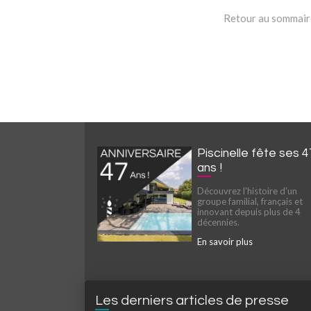
Retour au sommaire
Piscinelle fête ses 4
ans !
Découvrez l'histoire d'un
groupe familial, français et
innovant depuis plus de 4
décennies.
En savoir plus
Les derniers articles de presse