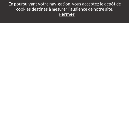
En poursuivant votre navigation, vous acceptez le dépôt de
cookies destinés à mesurer l'audience de notre site.
Fermer
Catalogue gratuit
Prendre rendez-vous
Tarifs en ligne
Piscinelle récompensée par 3 nouveaux
Trophées FPP
Piscine de nuit, prix spécial Conservation du patrimoine...
découvrez nos piscines récompensées.
Toutes nos actualités
Le magazine
L'art de vivre dehors — La série | Magazine
Piscinelle
Piscinelle donne la parole aux artisans et créateurs qui
partagent sa vision de l'extérieur. Cinq questions. Une
philosophie en commun : concevoir des espaces qu'on vit, pas
qu'on regarde.