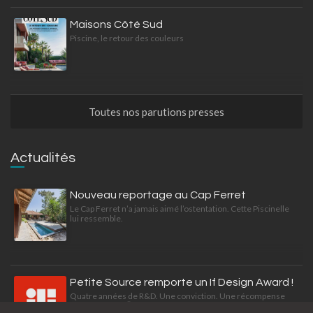
Maisons Côté Sud
Piscine, le retour des couleurs
Toutes nos parutions presses
Actualités
Nouveau reportage au Cap Ferret
Le Cap Ferret n’a jamais aimé l’ostentation. Cette Piscinelle
lui ressemble.
Petite Source remporte un If Design Award !
Quatre années de R&D. Une conviction. Une récompense
internationale 🏆