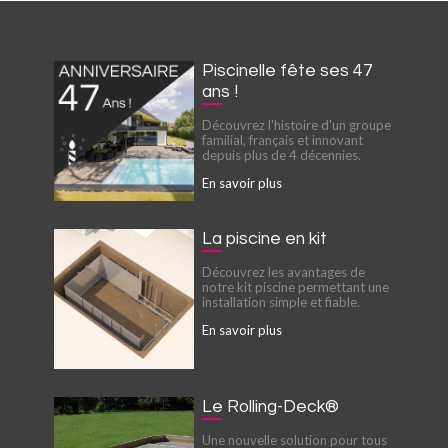
Piscinelle fête ses 47
ans !
Découvrez l'histoire d'un groupe
familial, français et innovant
depuis plus de 4 décennies.
En savoir plus
La piscine en kit
Découvrez les avantages de
notre kit piscine permettant une
installation simple et fiable.
En savoir plus
Le Rolling-Deck®
Une nouvelle solution pour tous