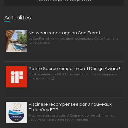
Actualités
Nouveau reportage au Cap Ferret
Le Cap Ferret n’a jamais aimé l’ostentation. Cette Piscinelle
lui ressemble.
Petite Source remporte un If Design Award !
Quatre années de R&D. Une conviction. Une récompense
internationale 🏆
Piscinelle récompensée par 3 nouveaux
Trophées FPP
Piscine de nuit, prix spécial Conservation du patrimoine...
découvrez nos piscines récompensées.