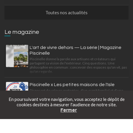
Toutes nos actualités
Le magazine
L'art de vivre dehors — La série | Magazine
Piscinelle
Piscinelle donne la parole aux artisans et créateurs qui
partagent sa vision de l'extérieur. Cinq questions. Une
philosophie en commun : concevoir des espaces qu'on vit, pas
qu'on regarde.
Piscinelle x Les petites maisons de l'Isle
Disposant de valeurs partagées, d'un esprit familial et d'une
exigence professionnelle, Piscinelle et Les petites maisons
En poursuivant votre navigation, vous acceptez le dépôt de
de l'Isle travaillent à satisfaire leurs clients ensemble.
cookies destinés à mesurer l'audience de notre site.
Fermer
Catalogue gratuit
Prendre rendez-vous
Tarifs en ligne
Une mini piscine déco-citadine
Découvrez cette Piscinelle au look bohème-citadine intégrée
dans une conception paysagère de Slowgarden.