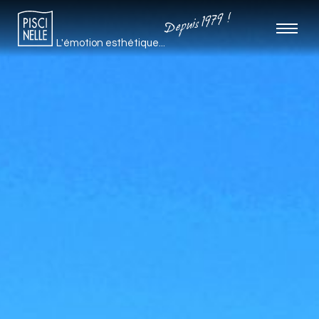
Depuis 1979 !
L'émotion esthétique...