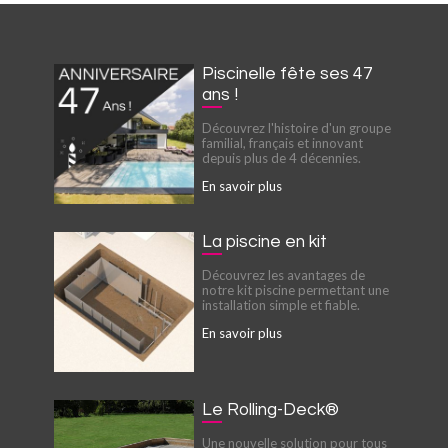
Piscinelle fête ses 47
ans !
Découvrez l'histoire d'un groupe
familial, français et innovant
depuis plus de 4 décennies.
En savoir plus
La piscine en kit
Découvrez les avantages de
notre kit piscine permettant une
installation simple et fiable.
En savoir plus
Le Rolling-Deck®
Une nouvelle solution pour tous