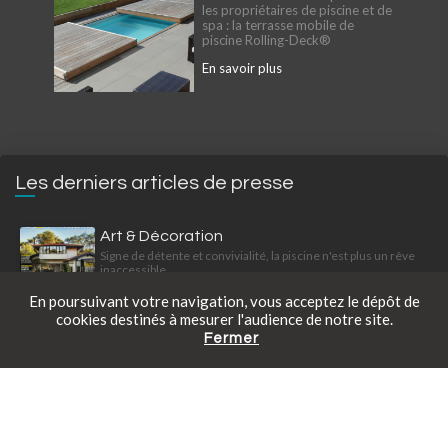
les propriétaires de piscine et de
spa : la terrasse mobile de
piscine Rolling-Deck®
En savoir plus
Les derniers articles de presse
Art & Décoration
Signe de détente et convivialité, la piscine n'est plus un rêve
inaccessible
En poursuivant votre navigation, vous acceptez le dépôt de
cookies destinés à mesurer l'audience de notre site.
Fermer
Catalogue gratuit
Prendre rendez-vous
Tarifs en ligne
Maison & Travaux
Les petites piscines hors-sol, économiques et faciles à
installer offrent une solution pratique pour profiter de la
baignade