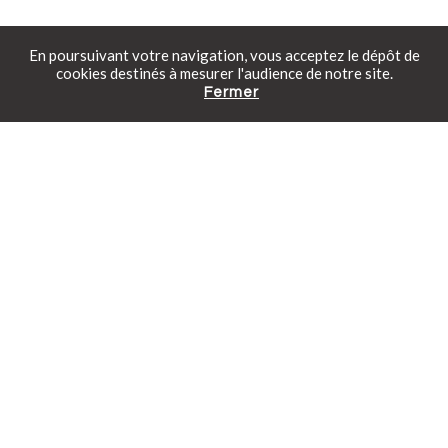
En poursuivant votre navigation, vous acceptez le dépôt de
cookies destinés à mesurer l'audience de notre site.
Fermer
Catalogue gratuit
Prendre rendez-vous
Tarifs en ligne
Piscinelle fête ses 47
ans !
Découvrez l'histoire d'un groupe
familial, français et innovant
depuis plus de 4 décennies.
En savoir plus
La piscine en kit
Découvrez les avantages de
notre kit piscine permettant une
installation simple et fiable.
En savoir plus