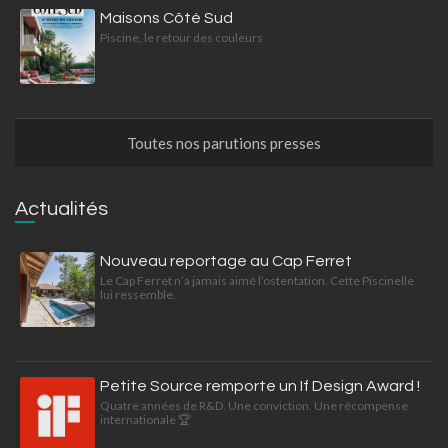
Maisons Côté Sud
Piscine, le retour des couleurs
Toutes nos parutions presses
Actualités
Nouveau reportage au Cap Ferret
Le Cap Ferret n’a jamais aimé l’ostentation. Cette Piscinelle
lui ressemble.
Petite Source remporte un If Design Award !
Quatre années de R&D. Une conviction. Une récompense
internationale 🏆