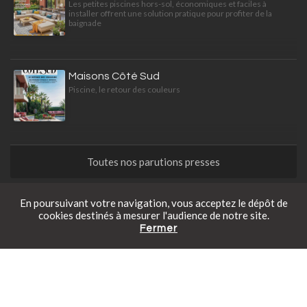
Les petites piscines hors-sol, économiques et faciles à
installer offrent une solution pratique pour profiter de la
baignade
Maisons Côté Sud
Piscine, le retour des couleurs
Toutes nos parutions presses
En poursuivant votre navigation, vous acceptez le dépôt de
Actualités
cookies destinés à mesurer l'audience de notre site.
Fermer
Catalogue gratuit
Prendre rendez-vous
Tarifs en ligne
Nouveau reportage au Cap Ferret
Le Cap Ferret n’a jamais aimé l’ostentation. Cette Piscinelle
lui ressemble.