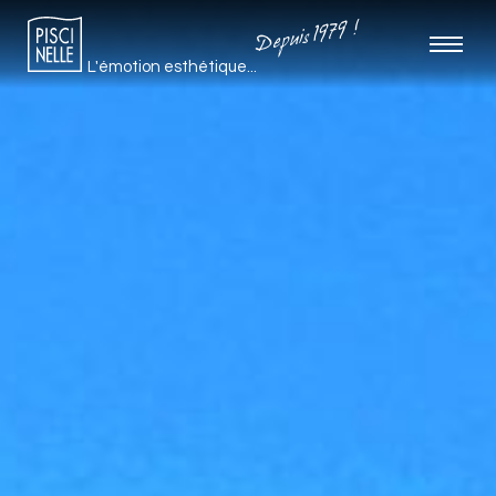
Depuis 1979 !
L'émotion esthétique...