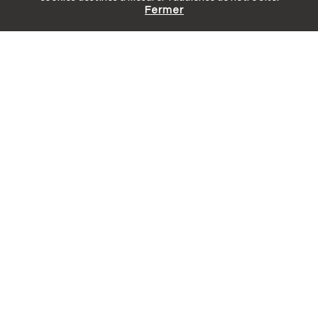
Fermer
Catalogue gratuit
Prendre rendez-vous
Tarifs en ligne
< PAGE PRÉCÉDENTE
GUIDE DE LA CONSTRUCTION DE PISCINE
PAGE SUIVANTE >